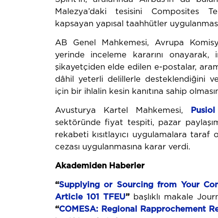
Malezya’daki tesisini Composites T
kapsayan yapısal taahhütler uygulanması ş
AB Genel Mahkemesi, Avrupa Komisy
yerinde inceleme kararını onayarak, 
şikayetçiden elde edilen e-postalar, arama
dâhil yeterli delillerle desteklendiğin
için bir ihlalin kesin kanıtına sahip olma
Avusturya Kartel Mahkemesi,
Pusio
sektöründe fiyat tespiti, pazar paylaşım
rekabeti kısıtlayıcı uygulamalara taraf
cezası uygulanmasına karar verdi.
Akademiden Haberler
“
Supplying
or
Sourcing
from
Your
Com
Article
101
TFEU
”
başlıklı makale Jou
“
COMESA: Regional
Rapprochement
Re