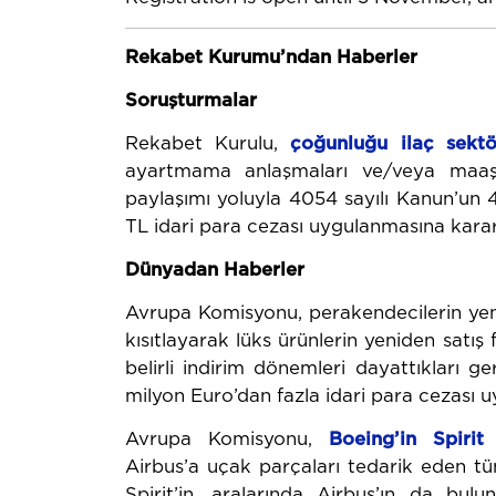
Rekabet Kurumu’ndan Haberler
Soruşturmalar
Rekabet Kurulu,
çoğunluğu ilaç sektö
ayartmama anlaşmaları ve/veya maaş i
paylaşımı yoluyla 4054 sayılı Kanun’un 4
TL idari para cezası uygulanmasına karar
Dünyadan Haberler
Avrupa Komisyonu, perakendecilerin yenid
kısıtlayarak lüks ürünlerin yeniden satış f
belirli indirim dönemleri dayattıkları g
milyon Euro’dan fazla idari para cezası u
Avrupa Komisyonu,
Boeing’in Spirit
Airbus’a uçak parçaları tedarik eden tü
Spirit’in, aralarında Airbus’ın da bu