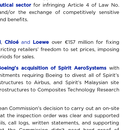
tical sector
for infringing Article 4 of Law No.
d/or the exchange of competitively sensitive
nd benefits.
i
,
Chloé
and
Loewe
over €157 million for fixing
ricting retailers’ freedom to set prices, imposing
iods for sales.
Boeing’s acquisition of Spirit AeroSystems
with
tments requiring Boeing to divest all of Spirit’s
tructures to Airbus, and Spirit’s Malaysian site
erostructures to Composites Technology Research
an Commission’s decision to carry out an on-site
hat the inspection order was clear and supported
ls, call logs, written statements, and supporting