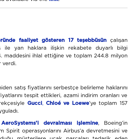
ründe faaliyet gösteren 17 teşebbüsün
çalışan
le yan haklara ilişkin rekabete duyarlı bilgi
. maddesini ihlal ettiğine ve toplam 244.8 milyon
 verdi.
en satış fiyatlarını serbestçe belirleme haklarını
iyatlarını tespit ettikleri, azami indirim oranları ve
erekçesiyle
Gucci
,
Chloé ve Loewe
’ye toplam 157
yguladı.
 AeroSystems’i devralması işlemine
, Boeing’in
m Spirit operasyonlarını Airbus’a devretmesini ve
lunduğu müşterilere uçak parçaları tedarik eden