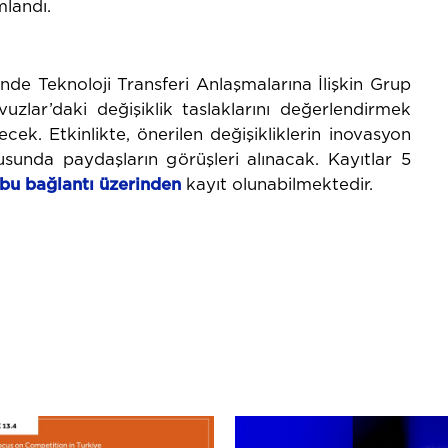
mlandı.
de Teknoloji Transferi Anlaşmalarına İlişkin Grup
uzlar’daki değişiklik taslaklarını değerlendirmek
ek. Etkinlikte, önerilen değişikliklerin inovasyon
usunda paydaşların görüşleri alınacak. Kayıtlar 5
bu ba
ğ
lantı
üzerinden
kayıt olunabilmektedir.