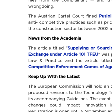
files from the complainant — and th
wrongdoing.
The Austrian Cartel Court fined
Pusio
anti- competitive practices such as pric
the construction sector between 2002 a
News from the Academia
The article titled “
Supplying or Sourci
Exchange under
Article 101 TFEU
” was 
Law & Practice and the article titled
Competition Enforcement Comes of Ag
Keep Up With the Latest
The European Commission will hold an 
proposed revisions to the Technology 
its accompanying Guidelines. The event
changes could impact innovation in
Registration is open until 5 November, a