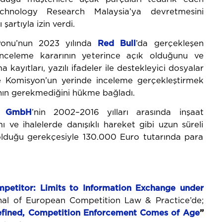
echnology Research Malaysia’ya devretmesini
artıyla izin verdi.
onu’nun 2023 yılında
Red Bull
’da gerçekleşen
inceleme kararının yeterince açık olduğunu ve
 kayıtları, yazılı ifadeler ile destekleyici dosyalar
i ve Komisyon’un yerinde inceleme gerçekleştirmek
sının gerekmediğini hükme bağladı.
l GmbH
’nin 2002–2016 yılları arasında inşaat
ı ve ihalelerde danışıklı hareket gibi uzun süreli
 olduğu gerekçesiyle 130.000 Euro tutarında para
petitor:
Limits
to
Information
Exchange
under
rnal of European Competition Law & Practice’de;
fined,
Competition
Enforcement
Comes
of
Age
”