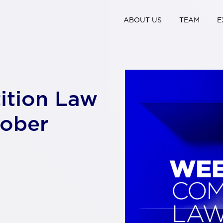
ABOUT US
TEAM
E
ition Law
tober