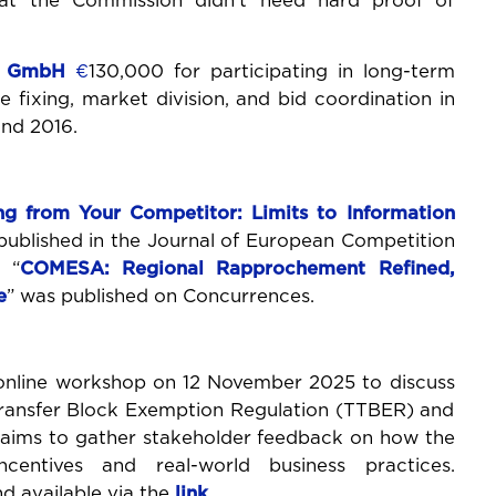
at the Commission didn’t need hard proof of
l GmbH
€
130,000 for participating in long-term
e fixing, market division, and bid coordination in
nd 2016.
ng from Your Competitor: Limits to Information
published in the Journal of European Competition
 “
COMESA: Regional Rapprochement Refined,
e
” was published on Concurrences.
online workshop on 12 November 2025 to discuss
Transfer Block Exemption Regulation (TTBER) and
 aims to gather stakeholder feedback on how the
centives and real-world business practices.
nd available via the
link
.