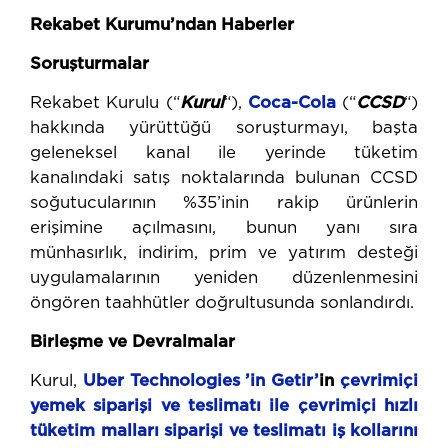
Rekabet Kurumu’ndan Haberler
Soruşturmalar
Rekabet Kurulu (“
Kurul
“),
Coca-Cola
(“
CCSD
“)
hakkında yürüttüğü soruşturmayı, başta
geleneksel kanal ile yerinde tüketim
kanalındaki satış noktalarında bulunan CCSD
soğutucularının %35’inin rakip ürünlerin
erişimine açılmasını, bunun yanı sıra
münhasırlık, indirim, prim ve yatırım desteği
uygulamalarının yeniden düzenlenmesini
öngören taahhütler doğrultusunda sonlandırdı.
Birleşme ve Devralmalar
Kurul,
Uber Technologies ’in Getir’
in
çevrimiçi
yemek siparişi ve teslimatı ile çevrimiçi hızlı
tüketim malları siparişi ve teslimatı iş kollarını