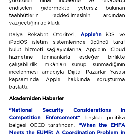
yürütülen nihai inceleme ve rekabetçi
endişeleri gidermekte yetersiz bulunan
taahhütlerin reddedilmesinin ardından
vazgeçtiğini açıkladı.
İtalya Rekabet Otoritesi,
Apple’ın
iOS ve
iPadOS işletim sistemlerinde üçüncü taraf
bulut hizmeti sağlayıcılarına, Apple’ın iCloud
hizmetine tanınanlarla eşdeğer birlikte
çalışabilirlik imkânları sunup sunmadığının
incelenmesi amacıyla Dijital Pazarlar Yasası
kapsamında Apple hakkında soruşturma
başlattı.
Akademiden Haberler
“National
Security
Considerations
in
Competition
Enforcement“
başlıklı politika
belgesi OECD tarafından,
“When the EMFA
Meets the EUMR: A Coordination Problem in