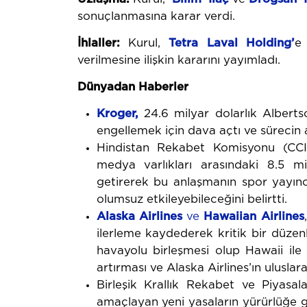
sonuçlanmasına karar verdi.
İhlaller:
Kurul,
Tetra
Laval
Holding’
e
verilmesine ilişkin kararını yayımladı.
Dünyadan Haberler
Kroger,
24.6 milyar dolarlık Albertso
engellemek için dava açtı ve sürecin 
Hindistan Rekabet Komisyonu (CC
medya varlıkları arasındaki 8.5 mil
getirerek bu anlaşmanın spor yayıncıl
olumsuz etkileyebileceğini belirtti.
Alaska Airlines
ve
Hawaiian Airlines
ilerleme kaydederek kritik bir düzenle
havayolu birleşmesi olup Hawaii ile
artırması ve Alaska Airlines’ın uluslara
Birleşik Krallık Rekabet ve Piyasal
amaçlayan yeni yasaların yürürlüğe g