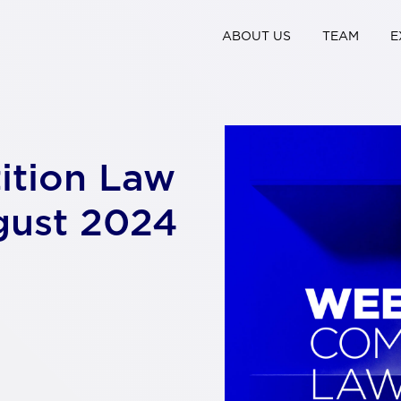
ABOUT US
TEAM
E
ition Law
gust 2024