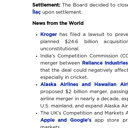
Settlement:
The Board decided to close
İlaç
upon settlement.
News from the World
Kroger
has filed a lawsuit to preve
planned $24.6 billion acquisit
unconstitutional.
India’s Competition Commission (CC
merger between
Reliance Industrie
that the deal could negatively affe
especially in cricket.
Alaska Airlines and Hawaiian Airl
proposed $2 billion merger, passing
airline merger in nearly a decade, 
U.S. mainland, and expand Alaska Airl
The UK’s Competition and Markets Au
Apple and
Google’s
app store pra
markets.