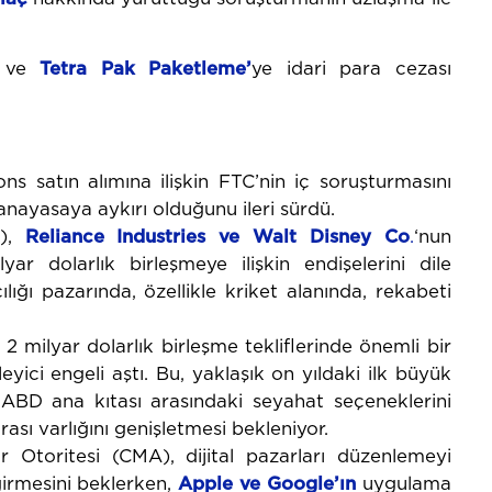
 ve
Tetra
Pak
Paketleme
’
ye idari para cezası
ns satın alımına ilişkin FTC’nin iç soruşturmasını
anayasaya aykırı olduğunu ileri sürdü.
I),
Reliance Industries ve Walt Disney Co
.
‘nun
yar dolarlık birleşmeye ilişkin endişelerini dile
ığı pazarında, özellikle kriket alanında, rekabeti
, 2 milyar dolarlık birleşme tekliflerinde önemli bir
yici engeli aştı. Bu, yaklaşık on yıldaki ilk büyük
 ABD ana kıtası arasındaki seyahat seçeneklerini
rası varlığını genişletmesi bekleniyor.
ar Otoritesi (CMA), dijital pazarları düzenlemeyi
irmesini beklerken,
Apple ve Google’ın
uygulama