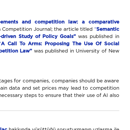
eements
and
competition
law:
a
comparative
Competition Journal; the article titled
“
Semantic
-driven Study of Policy Goals”
was published in
“
A Call To
Arms: Proposing The Use Of Social
petition Law”
was published in University of New
tages for companies, companies should be aware
tain data and set prices may lead to competition
necessary steps to ensure that their use of AI also
laç
hakkında yürüttüğü soruşturmanın uzlaşma ile