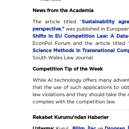
News from the Academia
The article titled
“
Sustainability
agr
perspective
.”
was published in European 
Shifts in EU Competition Law: A
Data
EconPol Forum and the article titled
Science Methods In Transnational Com
South Wales Law Journal.
Competition Tip of the Week
While AI technology offers many advan
that the use of such applications to ob
law violations and they should take the 
complies with the competition law.
Rekabet Kurumu’ndan Haberler
Uzlaşma:
Kurul,
Bilim
İlaç
ve
Drogsan
İ