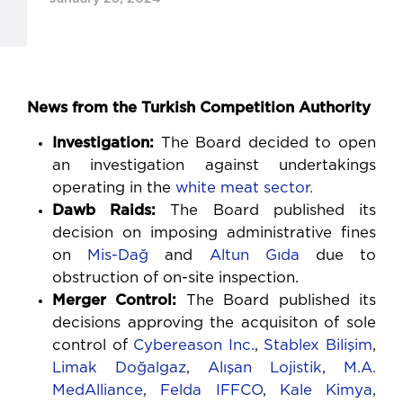
News from the Turkish Competition Authority
Investigation:
The Board decided to open
an investigation against undertakings
operating in the
white meat sector.
Dawb Raids:
The Board published its
decision on imposing administrative fines
on
Mis-Dağ
and
Altun Gıda
due to
obstruction of on-site inspection.
Merger Control:
The Board published its
decisions approving the acquisiton of sole
control of
Cybereason Inc.
,
Stablex Bilişim
,
Limak Doğalgaz
,
Alışan Lojistik
,
M.A.
MedAlliance
,
Felda IFFCO
,
Kale Kimya
,