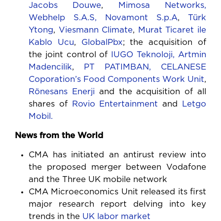
Jacobs Douwe
,
Mimosa Networks,
Webhelp S.A.S,
Novamont S.p.A
,
Türk
Ytong
,
Viesmann Climate
,
Murat Ticaret ile
Kablo Ucu
,
GlobalPbx
; the acquisition of
the joint control of
IUGO Teknoloji,
Artmin
Madencilik
,
PT PATIMBAN,
CELANESE
Coporation’s Food Components Work Unit
,
Rönesans Enerji
and the acquisition of all
shares of
Rovio Entertainment
and
Letgo
Mobil.
News from the World
CMA has initiated an antirust review into
the proposed merger between Vodafone
and the Three UK mobile network
CMA Microeconomics Unit released its first
major research report delving into key
trends in the
UK labor market