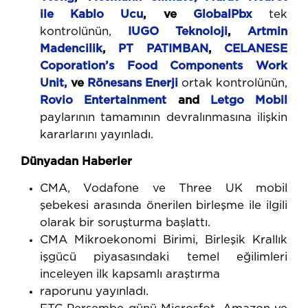
ile Kablo Ucu
, ve
GlobalPbx
tek
kontrolünün,
IUGO Teknoloji
,
Artmin
Madencilik
,
PT PATIMBAN
,
CELANESE
Coporation’s Food Components Work
Unit,
ve
Rönesans Enerji
ortak kontrolünün,
Rovio Entertainment
and
Letgo Mobil
paylarının tamamının devralınmasına ilişkin
kararlarını yayınladı.
Dünyadan Haberler
CMA, Vodafone ve Three UK mobil
şebekesi arasında önerilen birleşme ile ilgili
olarak bir soruşturma başlattı.
CMA Mikroekonomi Birimi, Birleşik Krallık
işgücü piyasasındaki temel eğilimleri
inceleyen ilk kapsamlı araştırma
raporunu yayınladı.