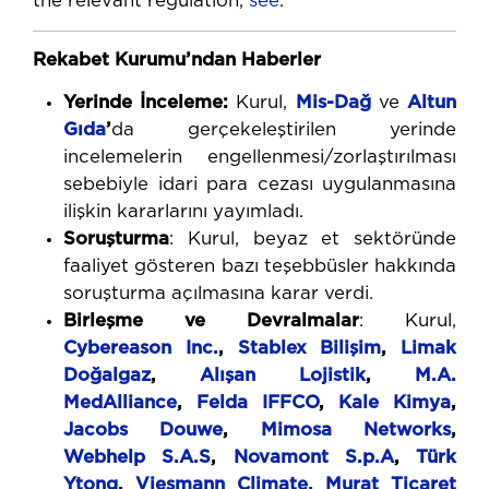
the relevant regulation,
see
.
Rekabet Kurumu’ndan Haberler
Yerinde İnceleme:
Kurul,
Mis-Dağ
ve
Altun
Gıda
’
da gerçekeleştirilen yerinde
incelemelerin engellenmesi/zorlaştırılması
sebebiyle idari para cezası uygulanmasına
ilişkin kararlarını yayımladı.
Soruşturma
: Kurul, beyaz et sektöründe
faaliyet gösteren bazı teşebbüsler hakkında
soruşturma açılmasına karar verdi.
Birleşme ve Devralmalar
: Kurul,
Cybereason Inc.
,
Stablex Bilişim
,
Limak
Doğalgaz
,
Alışan Lojistik
,
M.A.
MedAlliance
,
Felda IFFCO
,
Kale Kimya
,
Jacobs Douwe
,
Mimosa Networks
,
Webhelp S.A.S
,
Novamont S.p.A
,
Türk
Ytong
,
Viesmann Climate,
Murat Ticaret