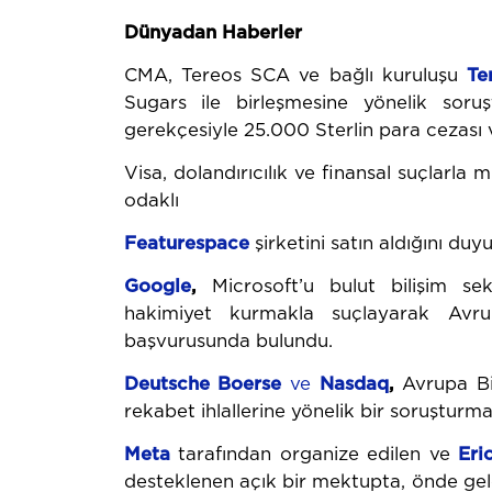
Dünyadan Haberler
CMA, Tereos SCA ve bağlı kuruluşu
Te
Sugars ile birleşmesine yönelik soruşt
gerekçesiyle 25.000 Sterlin para cezası v
Visa, dolandırıcılık ve finansal suçlarla
odaklı
Featurespace
şirketini satın aldığını duy
Google
,
Microsoft’u bulut bilişim se
hakimiyet kurmakla suçlayarak Avru
başvurusunda bulundu.
Deutsche Boerse
ve
Nasdaq
,
Avrupa Bi
rekabet ihlallerine yönelik bir soruşturma
Meta
tarafından organize edilen ve
Eri
desteklenen açık bir mektupta, önde gele