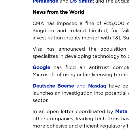
Perakende
and
DS Smith
;
and the acquis
News from the World
CMA has imposed a fine of £25,000
Kingdom and Ireland Limited, for fail
investigation into its merger with T&L Su
Visa has announced the acquisitio
specializes in developing technology to 
Google
has filed an antitrust compl
Microsoft of using unfair licensing term
Deutsche Boerse
and
Nasdaq
have com
launches an investigation into potential a
sector.
In an open letter coordinated by
Meta
other companies, leading tech firms ha
more cohesive and efficient regulatory fr