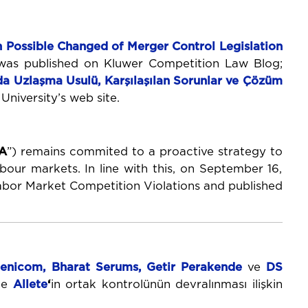
n
Possible
Changed
of
Merger
Control
Legislation
as published on Kluwer Competition Law Blog;
da
Uzlaşma
Usulü,
Karşılaşılan
Sorunlar
ve
Çözüm
niversity’s web site.
A
”) remains commited to a proactive strategy to
bour markets. In line with this, on September 16,
abor Market Competition Violations and published
lenicom
,
Bharat Serums, Getir Perakende
ve
DS
ile
Allete
‘
in ortak kontrolünün devralınması ilişkin