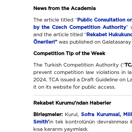
News from the Academia
The article titled
“
Public
Consultation
o
by
the
Czech
Competition Authority
”
w
and the article titled
“
Rekabet
Hukukun
Önerileri
”
was published on Galatasaray U
Competition Tip of the Week
The Turkish Competition Authority (“
TC
prevent competition law violations in la
2024, TCA issued a Draft Guideline on L
it on its website for public access.
Rekabet Kurumu’ndan Haberler
Birleşmeler:
Kurul,
Sofra Kurumsal
,
Mil
Smith’
in tek kontrolünün devralınması 
kısa kararını yayımladı.