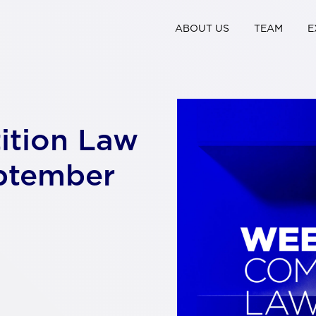
ABOUT US
TEAM
E
ition Law
ptember