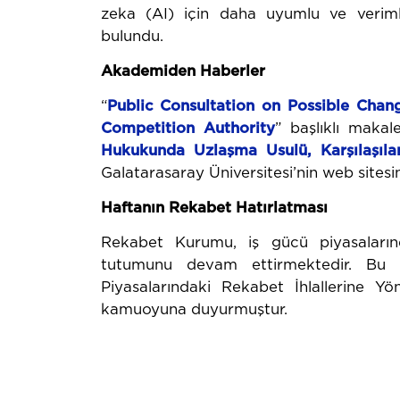
zeka (AI) için daha uyumlu ve veriml
bulundu.
Akademiden Haberler
“
Public Consultation on Possible Chan
Competition
Authority
” başlıklı maka
Hukukunda Uzlaşma Usulü,
Karşılaşı
Galatarasaray Üniversitesi’nin web sitesi
Haftanın Rekabet Hatırlatması
Rekabet Kurumu, iş gücü piyasalarınd
tutumunu devam ettirmektedir. Bu
Piyasalarındaki Rekabet İhlallerine Yö
kamuoyuna duyurmuştur.