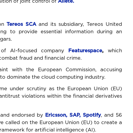
ition of joint control of
Allete.
 on
Tereos SCA
and its subsidiary, Tereos United
ing to provide essential information during an
gars.
n of AI-focused company
Featurespace
,
which
combat fraud and financial crime.
aint with the European Commission, accusing
s to dominate the cloud computing industry.
e under scrutiny as the European Union (EU)
ntitrust violations within the financial derivatives
and endorsed by
Ericsson, SAP, Spotify
, and 56
ve called on the European Union (EU) to create a
amework for artificial intelligence (AI).