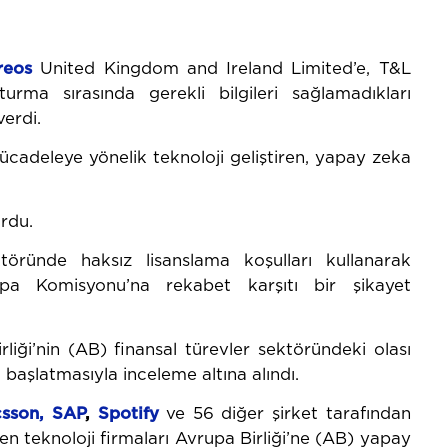
reos
United Kingdom and Ireland Limited’e, T&L
urma sırasında gerekli bilgileri sağlamadıkları
erdi.
 mücadeleye yönelik teknoloji geliştiren, yapay zeka
urdu.
ktöründe haksız lisanslama koşulları kullanarak
pa Komisyonu’na rekabet karşıtı bir şikayet
rliği’nin (AB) finansal türevler sektöründeki olası
 başlatmasıyla inceleme altına alındı.
csson, SAP
,
Spotify
ve 56 diğer şirket tarafından
n teknoloji firmaları Avrupa Birliği’ne (AB) yapay