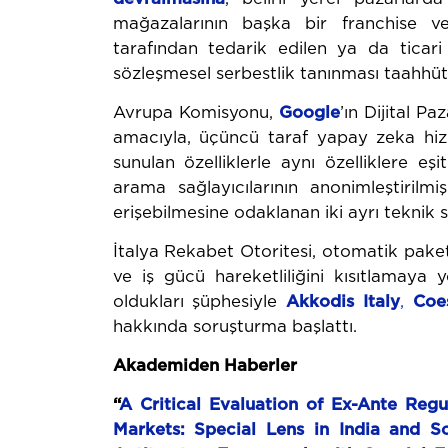
mağazalarının başka bir franchise v
tarafından tedarik edilen ya da ticar
sözleşmesel serbestlik tanınması taahhütl
Avrupa Komisyonu,
Google
’ın Dijital 
amacıyla, üçüncü taraf yapay zeka hizm
sunulan özelliklerle aynı özelliklere eş
arama sağlayıcılarının anonimleştirilm
erişebilmesine odaklanan iki ayrı teknik s
İtalya Rekabet Otoritesi, otomatik paket
ve iş gücü hareketliliğini kısıtlamaya
oldukları şüphesiyle
Akkodis
Italy
,
Coe
hakkında soruşturma başlattı.
Akademiden Haberler
“
A Critical Evaluation of Ex-Ante Regu
Markets: Special
Lens
in
India
and
S