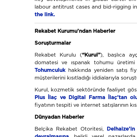
labour antitrust cases and bid-rigging i
the
link
.
Rekabet Kurumu’ndan Haberler
Soruşturmalar
Rekabet Kurulu (
“Kurul”
), başlıca ayç
domatesi ve ıspanak tohumu üretimi 
Tohumculuk
hakkında yeniden satış fiyat
müşterilerini kısıtladığı iddialarıyla soruş
Kurul, kozmetik sektöründe faaliyet gö
Plus İlaç
ve Digital Farma İlaç’tan o
fiyatının tespiti ve internet satışlarının k
Dünyadan Haberler
Belçika Rekabet Otoritesi,
Delhaize’in
devralmasına
, belirli yerel pazarlard