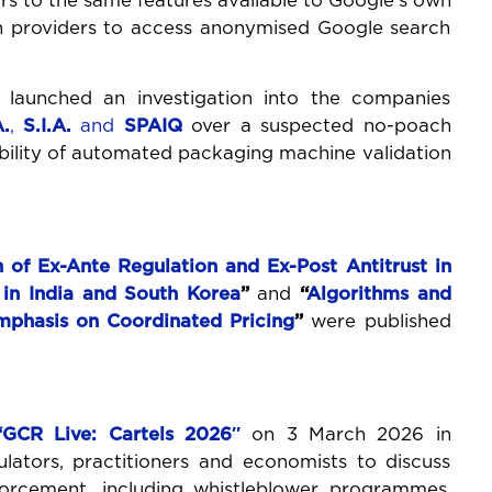
ers to the same features available to Google’s own
ch providers to access anonymised Google search
s launched an investigation into the companies
A.
,
S.I.A.
and
SPAIQ
over a suspected no-poach
bility of automated packaging machine validation
n
of
Ex-Ante
Regulation
and
Ex-Post
Antitrust
in
in
India
and
South
Korea
”
and
“
Algorithms
and
mphasis on Coordinated Pricing
”
were published
“GCR Live: Cartels 2026″
on 3 March 2026 in
lators, practitioners and economists to discuss
forcement, including whistleblower programmes,