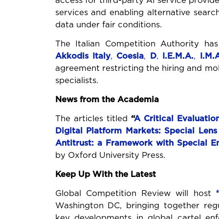
access for third-party AI service provid
services and enabling alternative sear
data under fair conditions.
The Italian Competition Authority ha
Akkodis Italy
,
Coesia
,
D
,
I.E.M.A.
,
I.M.
agreement restricting the hiring and mo
specialists.
News from the Academia
The articles titled
“
A
Critical
Evaluatio
Digital
Platform
Markets:
Special
Lens
Antitrust:
a
Framework
with
Special E
by Oxford University Press.
Keep Up With the Latest
Global Competition Review will host
Washington DC, bringing together regu
key developments in global cartel en