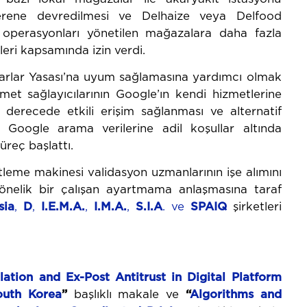
erene devredilmesi ve Delhaize veya Delfood
i operasyonları yönetilen mağazalara daha fazla
eri kapsamında izin verdi.
Pazarlar Yasası’na uyum sağlamasına yardımcı olmak
et sağlayıcılarının Google’ın kendi hizmetlerine
it derecede etkili erişim sağlanması ve alternatif
iş Google arama verilerine adil koşullar altında
üreç başlattı.
leme makinesi validasyon uzmanlarının işe alımını
 yönelik bir çalışan ayartmama anlaşmasına taraf
sia
,
D
,
I.E.M.A.
,
I.M.A.
,
S.I.A
. ve
SPAIQ
şirketleri
lation and Ex-Post Antitrust in Digital Platform
outh
Korea
”
başlıklı makale ve
“
Algorithms
and