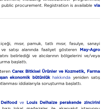
n public procurement. Registration is available
via
içeği, mısır, pamuk, tatlı mısır, fasulye, sanayi
ve satışı alanında faaliyet gösteren
May-Agro
ını belirlediği ve alıcılarının bölgelerini ve/veya
turma başlattı.
steren
Carex Bitkisel Ürünler ve Kozmetik, Farma
luşan ekonomik bütünlük
hakkında
yeniden satış
ısıtlanması iddialarıyla soruşturma başlattı.
 Delfood
ve
Louis Delhaize perakende zincirini
a bazı lokal mağazalar ile akaryakıt istasyonu